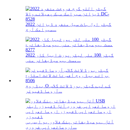
2022 گیٹر اول ہاٹ سیل منفرد ڈیزائن
سیرامک ​​آرم...
2022 گیٹر 100 ملی لیٹر پورٹ ایبل کار
مسٹ ہیومیڈیفائر منی...
بیڈ روم O کے لیے گیٹر بورڈ لائٹ گلاس
آروما ڈفیوئر...
آئل ہیومیڈیفائر پنک فلاور یو ایس بی
اروماتھراپی ضروری...