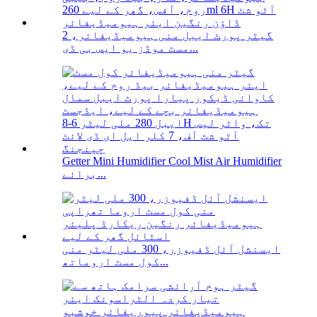
گیٹر پورٹ ایبل منی ہیومیڈیفائر، 2
مسٹ موڈز یو ایس بی ڈی...
Getter Mini Humidifier Cool Mist Air Humidifier
برائے...
ایسنشل آئل ڈفیوزر، 300 ملی لیٹر منی
کول مسٹ اروماتھ...