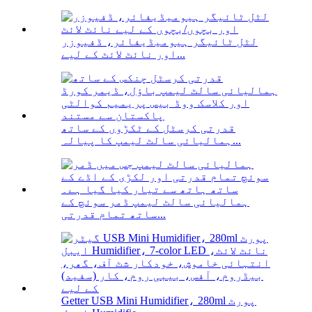
لٹل ٹائیگر ہیومیڈیفائر، ڈفیوزر
اور نائٹ لائٹ کے لیے...
قدرتی کرسٹل کے ٹکڑوں کے ساتھ
ہمالیائی سالٹ لیمپ کا پیالہ...
ہمالیائی سالٹ لیمپ ڈمر سوئچ کے
ساتھ تمام قدرتی...
Getter USB Mini Humidifier، 280ml پورٹ