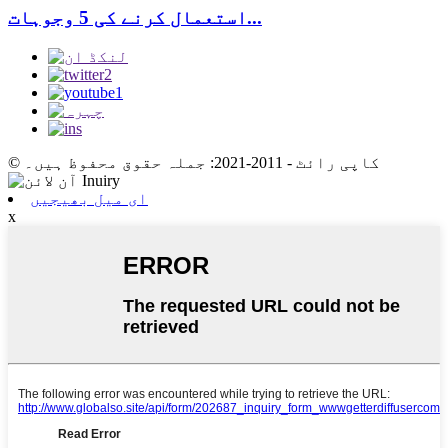
استعمال کرنے کی 5 وجوہات...
© کاپی رائٹ - 2011-2021: جملہ حقوق محفوظ ہیں۔
ای میل بھیجیں
x