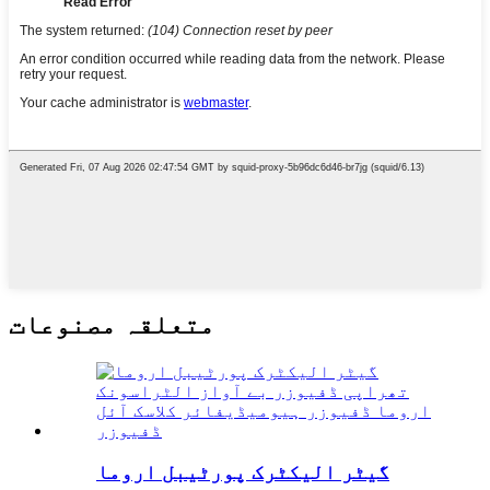
متعلقہ مصنوعات
گیٹر الیکٹرک پورٹیبل اروما