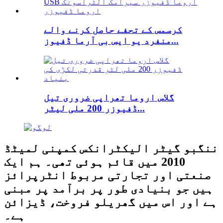
کرسمس کے تحفے حاصل کرنے والے
منفرد یو ایس بی آرما ڈفیوز...
گلاس اروما تھراپی ضروری تیل
ڈفیوزر 200 ملی لیٹر...
ننگبو گیٹر الیکٹرانکس کمپنی لمیٹڈ
2010 میں قائم ہوئی تھی۔ ہم ایک
صنعتی اور تجارتی مربوط انٹرپرائز
ہیں جو بنیادی طور پر برآمد پر مبنی
ہے اور اس میں گھریلو فروخت، ڈیزائن
ہے۔