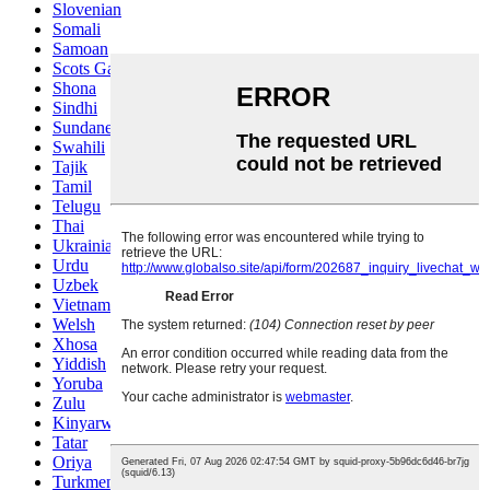
Slovenian
Somali
Samoan
Scots Gaelic
Shona
Sindhi
Sundanese
Swahili
Tajik
Tamil
Telugu
Thai
Ukrainian
Urdu
Uzbek
Vietnamese
Welsh
Xhosa
Yiddish
Yoruba
Zulu
Kinyarwanda
Tatar
Oriya
Turkmen