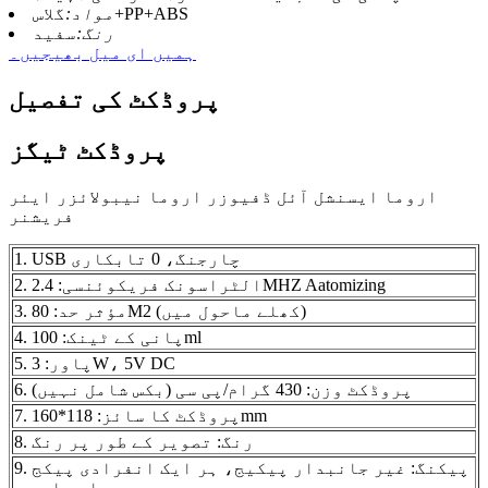
گلاس+PP+ABS
مواد:
رنگ:
سفید
ہمیں ای میل بھیجیں۔
پروڈکٹ کی تفصیل
پروڈکٹ ٹیگز
اروما ایسنشل آئل ڈفیوزر اروما نیبولائزر ایئر
فریشنر
1. USB چارجنگ، 0 تابکاری
2. الٹراسونک فریکوئنسی: 2.4MHZ Aatomizing
3. مؤثر حد: 80M2 (کھلے ماحول میں)
4. پانی کے ٹینک: 100ml
5. پاور: 3W، 5V DC
6. پروڈکٹ وزن: 430 گرام/پی سی (بکس شامل نہیں)
7. پروڈکٹ کا سائز: 118*160mm
8. رنگ: تصویر کے طور پر رنگ
9. پیکنگ: غیر جانبدار پیکیج، ہر ایک انفرادی پیکج
سے بھرا ہوا ہے۔