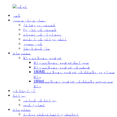
گھر
ہمارے بارے میں
کمپنی پروفائل
کمپنی کی تاریخ
پیداوار کی بنیاد
انٹرپرائز کی اہلیت
کور ممبر
مارکیٹ ڈیٹا
مصنوعات
خوشبو پھیلانے والا
سیرامک ​​خوشبو پھیلانے والا
شیشے کی خوشبو پھیلانے والا
180ML سے اوپر پلاسٹک کی خوشبو پھیلانے
والا
180ml سے نیچے پلاسٹک کی خوشبو پھیلانے
والا
آر اینڈ ڈی
برانڈ
برانڈ کی کہانی
تعاون کیس
معلومات
انڈسٹری انسائیکلوپیڈیا