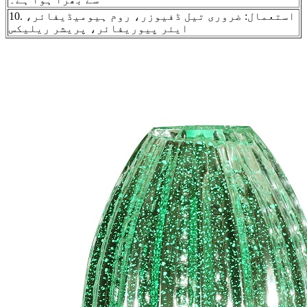
10. استعمال: ضروری تیل ڈفیوزر، روم ہیومیڈیفائر،
ایئر پیوریفائر، پریشر ریلیکس