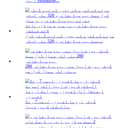
ایبل Humidifie...
سونے کے کمرے کے بچوں کے لیے گیٹر کول
مسٹ ہیومیڈیفائر، 320 ملی لیٹر...
گیٹر پورٹ ایبل منی ہیومیڈیفائر 280
ملی لٹر سمال کول مس...
گیٹر اروما ڈفیوزر لیمپ 7 رنگ
الیکٹرک پورٹیبل...