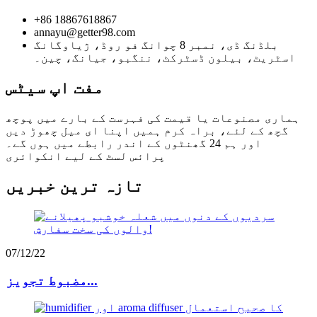
+86 18867618867
annayu@getter98.com
بلڈنگ ڈی، نمبر 8 چوانگ فو روڈ، ژیاوگانگ
اسٹریٹ، بیلون ڈسٹرکٹ، ننگبو، جیانگ، چین۔
مفت اپ سیٹس
ہماری مصنوعات یا قیمت کی فہرست کے بارے میں پوچھ
گچھ کے لئے، براہ کرم ہمیں اپنا ای میل چھوڑ دیں
اور ہم 24 گھنٹوں کے اندر رابطے میں ہوں گے۔
پرائس لسٹ کے لیے انکوائری
تازہ ترین خبریں
07/12/22
مضبوط تجویز...