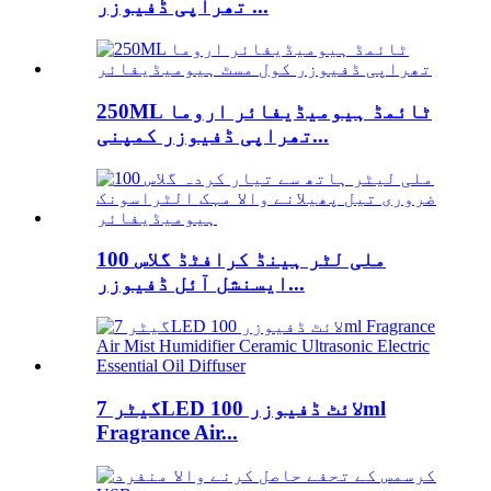
تھراپی ڈفیوزر ...
250ML ٹائمڈ ہیومیڈیفائر اروما
تھراپی ڈفیوزر کمپنی...
100 ملی لٹر ہینڈ کرافٹڈ گلاس
ایسنشل آئل ڈفیوزر...
گیٹر 7LED لائٹ ڈفیوزر 100ml
Fragrance Air...