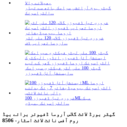
گیٹر ہوم آرائشی سرامک ہاتھ سے تیار
الٹراسونک...
ضروری تیل ڈفیوزر گلاس 120 ملی لٹر
اروما تھراپی ڈف...
گیٹر 100 ملی لٹر فیکٹری سیرامک ​​
ایسنشل آئل ڈفیوزر...
ضروری تیل ڈفیوزر 100ML مہک
الٹراسونک ہمیڈی...
گیٹر بورڈ لائٹ گلاس آروما ڈفیوئر برائے بیڈ
روم آفس نائٹ لائٹ اسٹار- 8506