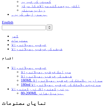
کمپنی کی خبریں
اکثر پوچھے گئے سوالات کا مرکز
ویڈیو سینٹر
ہم سے رابطہ کریں۔
English
گھر
مصنوعات
خوشبو پھیلانے والا
شیشے کی خوشبو پھیلانے والا
اقسام
خوشبو پھیلانے والا
سیرامک ​​خوشبو پھیلانے والا
شیشے کی خوشبو پھیلانے والا
180ML سے اوپر پلاسٹک کی خوشبو پھیلانے والا
180ml سے نیچے پلاسٹک کی خوشبو پھیلانے والا
پرنم رکھنے والا. نم رکھنے والا
80-200ML ہیومیڈیفائر
نمایاں مصنوعات