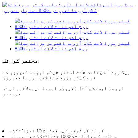
مختصر کوائف:
بیڈ روم آفس نائٹ لائٹ اسٹار شیڈو اروما ڈفیوزر کے
لیے گیٹر بورڈ لائٹ گلاس اروما ڈفیوزر
اروما ایسنشل آئل ڈفیوزر اروما نیبولائزر ایئر
فریشنر
کم از کم آرڈر کی مقدار:
100 ٹکڑا/ٹکڑے
سپلائی کی قابلیت:
10000 ٹکڑا/ٹکڑے فی مہینہ