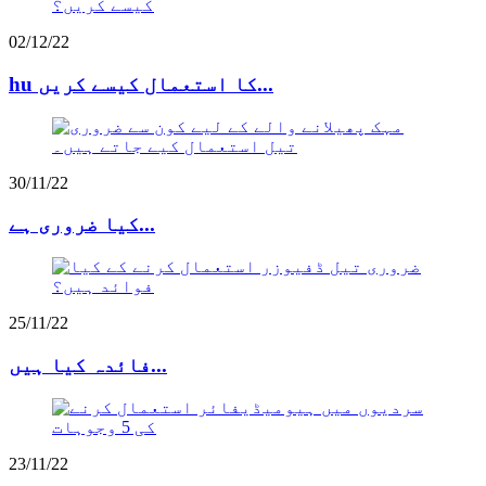
02/12/22
hu کا استعمال کیسے کریں...
30/11/22
کیا ضروری ہے...
25/11/22
فائدہ کیا ہیں...
23/11/22