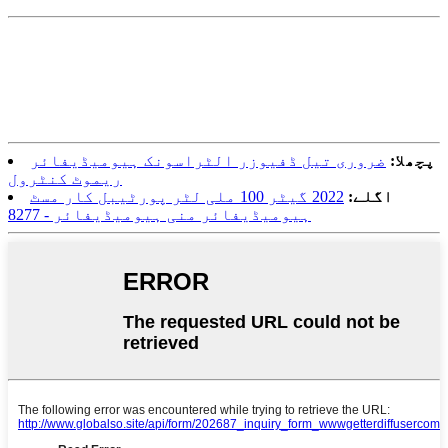
پچھلا:
ضروری تیل ڈفیوزر الٹراسونک ہیومیڈیفائر
ریموٹ کنٹرول
اگلے:
2022 گیٹر 100 ملی لٹر پورٹیبل کار مسٹ
ہیومیڈیفائر منی ہیومیڈیفائر - 8277